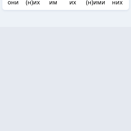
они
(н)их
им
их
(н)ими
них