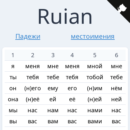
Ruian
Падежи
местоимения
1
2
3
4
5
6
я
меня
мне
меня
мной
мне
ты
тебя
тебе
тебя
тобой
тебе
он
(н)его
ему
его
(н)им
нём
она
(н)её
ей
её
(н)ей
ней
мы
нас
нам
нас
нами
нас
вы
вас
вам
вас
вами
вас